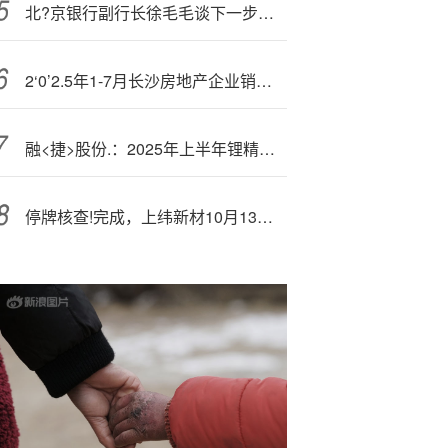
北?京银行副行长徐毛毛谈下一步零售工作：围绕 “特色化、智能化、生态化”开展
2‘0’2.5年1-7月长沙房地产企业销售业绩TOP20
融<捷>股份.：2025年上半年锂精矿产量同比增加1.5倍
停牌核查!完成，上纬新材10月13日起复牌