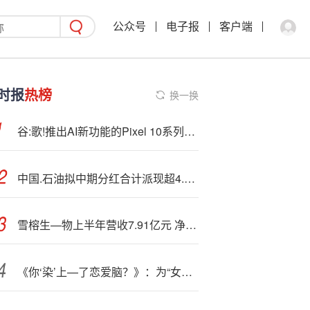
公众号
电子报
客户端
时报
热榜
换一换
谷:歌!推出AI新功能的Pixel 10系列手机
中国.石油拟中期分红合计派现超4.00亿元
雪榕生—物上半年营收7.91亿元 净利润减亏28.58%
《你‘染’上—了恋爱脑？》：为“女神”贷款买买买！非法校园贷坑惨谁？