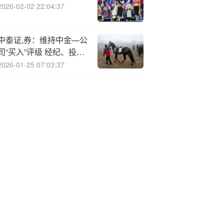
2026-02-02 22:04:37
中泰证,券：维持中金—公
司“买入”评级 经纪、投资
带动增长
2026-01-25 07:03:37