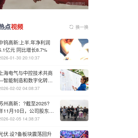
热点
视频
换一换
中钨高新:上半.年净利润
5.1亿元 同比增长8.7%
2026-01-30 20:10:37
上海电气与中控技术共商
—智能制造和数字化转型
合?作
2026-02-02 04:08:37
苏州高新：?截至2025?
年11月10日，公司股东人
数为57212户
2026-02-05 14:38:37
光伏.设?备板块震荡回升