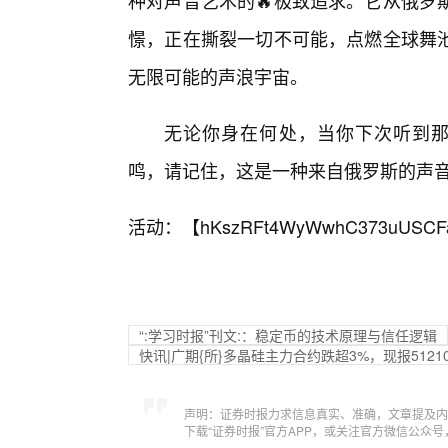
种对声音艺术的🔥极致追求。它从俄罗
憬，正在撕裂一切不可能，点燃全球舞
无限可能的声浪宇宙。
无论你身在何处，当你下次听到那熟
鸣，请记住，这是一种来自俄罗斯的声
活动：【
hKszRFt4WyWwhC373uUSCF
“:学习时报”刊文:：稳定币的技术原理与信任逻辑
快讯|广期{所}多晶硅主力合约跌超3%，现报5121
声明：证券时报力求信息真实、准确，文章提及内
下载“证券时报”官方APP，或关注官方微信公众