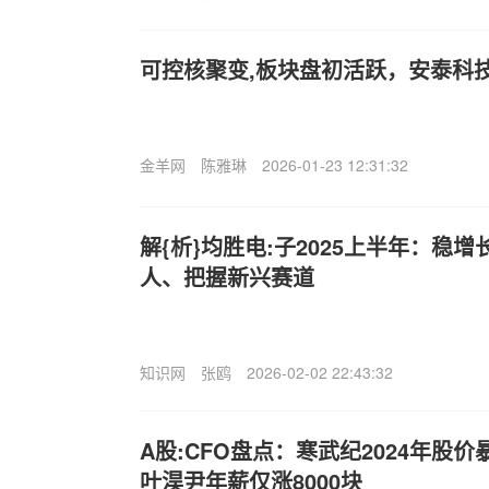
可控核聚变,板块盘初活跃，安泰科
金羊网
陈雅琳
2026-01-23 12:31:32
解{析}均胜电:子2025上半年：稳
人、把握新兴赛道
知识网
张鸥
2026-02-02 22:43:32
A股:CFO盘点：寒武纪2024年股价暴
叶淏尹年薪仅涨8000块