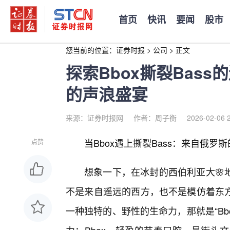
首页
快讯
要闻
股市
您当前的位置：
证券时报
>
公司
>
正文
探索Bbox撕裂Bas
的声浪盛宴
来源：证券时报网
作者：周子衡
2026-02-06 
当Bbox遇上撕裂Bass：来自俄罗
点赞
想象一下，在冰封的西伯利亚大🌸
不是来自遥远的西方，也不是模仿着东
一种独特的、野性的生命力，那就是“Bb